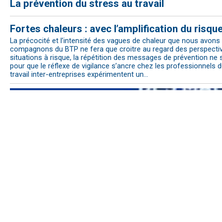
La prévention du stress au travail
Fortes chaleurs : avec l’amplification du risque
La précocité et l’intensité des vagues de chaleur que nous avons 
compagnons du BTP ne fera que croitre au regard des perspective
situations à risque, la répétition des messages de prévention ne s
pour que le réflexe de vigilance s’ancre chez les professionnels 
travail inter-entreprises expérimentent un...
Programme de surveillance des Maladies à Ca
prévue du 17 au 30 novembre 2025 en région
24 septembre 2025 Il s’agit d’un programme de surveillance natio
l’Observatoire régional de la santé (ORS PACA) et l’Inspection mé
du travail volontaires et leur équipe pendant 2 semaines conséc
région Provence-Alpes-Côte d’Azur fin 2024, il permet notamment
maladies à caractère profession...